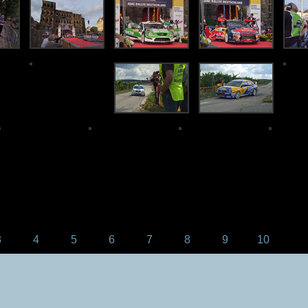
3
4
5
6
7
8
9
10