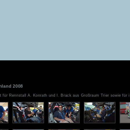
land 2008
für Rennstall A. Konrath und I. Brack aus Großraum Trier sowie für